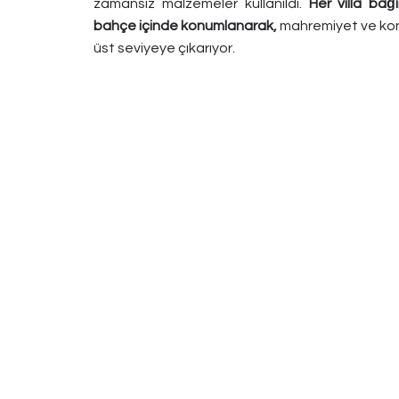
zamansız malzemeler kullanıldı.
Her villa bağı
bahçe içinde konumlanarak,
mahremiyet ve ko
üst seviyeye çıkarıyor.