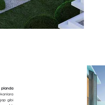
n planda
ekanlara
şap gibi