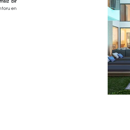
msız bir
nforu en